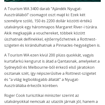
A Tourism WA 3400 darab "Ajándék Nyugat-
Ausztráliából" csomagot oszt majd ki: Ezek két
személyre szóló, 150 és 2200 dollár közötti értékű
utalványok egy háromnapos Margaret River-i túrára.
Akik megkapják a vouchereket, többek között
úszhatnak delfinekkel, ejtőernyőzhetnek a Rottnest-
szigeten és kirándulhatnak a Pinnacles-hegységben is.
A Tourism WA ezen kívül 200 plüss quokkát, vagyis
kurtafarkú kengurut is átad a Qantasnak, amelyeket a
Sydneyből és Melbourne-ből érkező első járatokon
osztanak szét, így népszerűsítve a Rottnest-szigetet
és "a világ legboldogabb állatát" a Nyugat-
Ausztráliába érkezők körében.
Roger Cook turisztikai miniszter szerint az
utalványokkal nemcsak az utazók járnak jól, hanem a