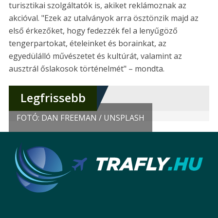
turisztikai szolgáltatók is, akiket reklámoznak az
akcióval. "Ezek az utalványok arra ösztönzik majd az
első érkezőket, hogy fedezzék fel a lenyűgöző
tengerpartokat, ételeinket és borainkat, az
egyedülálló művészetet és kultúrát, valamint az
ausztrál őslakosok történelmét" – mondta.
Legfrissebb
FOTÓ: DAN FREEMAN / UNSPLASH