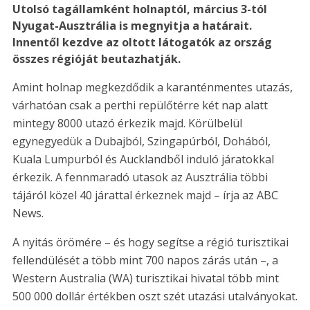
Utolsó tagállamként holnaptól, március 3-tól
Nyugat-Ausztrália is megnyitja a határait.
Innentől kezdve az oltott látogatók az ország
összes régióját beutazhatják.
Amint holnap megkezdődik a karanténmentes utazás,
várhatóan csak a perthi repülőtérre két nap alatt
mintegy 8000 utazó érkezik majd. Körülbelül
egynegyedük a Dubajból, Szingapúrból, Dohából,
Kuala Lumpurból és Aucklandből induló járatokkal
érkezik. A fennmaradó utasok az Ausztrália többi
tájáról közel 40 járattal érkeznek majd – írja az ABC
News.
A nyitás örömére – és hogy segítse a régió turisztikai
fellendülését a több mint 700 napos zárás után –, a
Western Australia (WA) turisztikai hivatal több mint
500 000 dollár értékben oszt szét utazási utalványokat.