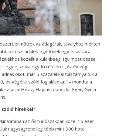
dszerűen nőttek az átlagárak, tavalyhoz mérten
ább az őszi üdülés egy főnek egy éjszakára,
zalékhoz közelít a különbség. Így most ősszel
ült egy éjszaka egy fő részére. „Az év végi
 adnak okot, már 5 százalékkal túlszárnyaltuk a
ő, év végére szóló foglalásokat” – mondta a
ak sztárjai Hévíz, Hajdúszoboszló, Eger, Gyula
nt.
 szóló hírekkel?
elykínálatában az őszi időszakban közel 16 ezer
zülük nagyságrendileg több mint 900 hotel.