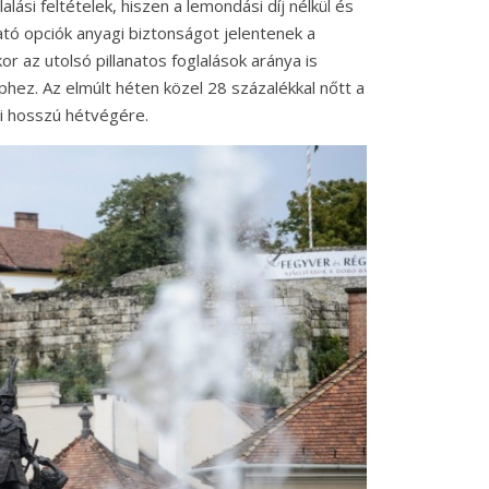
lási feltételek, hiszen a lemondási díj nélkül és
ható opciók anyagi biztonságot jelentenek a
 az utolsó pillanatos foglalások aránya is
hez. Az elmúlt héten közel 28 százalékkal nőtt a
i hosszú hétvégére.