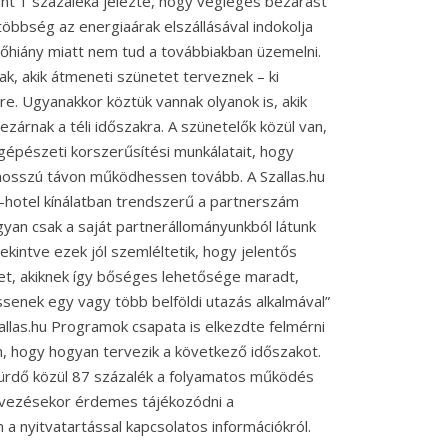
nt 1 százaléka jelezte, hogy végleges bezárást
többség az energiaárak elszállásával indokolja
őhiány miatt nem tud a továbbiakban üzemelni.
ak, akik átmeneti szünetet terveznek – ki
őre. Ugyanakkor köztük vannak olyanok is, akik
zárnak a téli időszakra. A szünetelők közül van,
 gépészeti korszerűsítési munkálatait, hogy
 hosszú távon működhessen tovább. A Szallas.hu
-hotel kínálatban trendszerű a partnerszám
ugyan csak a saját partnerállományunkból látunk
kintve ezek jól szemléltetik, hogy jelentős
eket, akiknek így bőséges lehetősége maradt,
senek egy vagy több belföldi utazás alkalmával”
allas.hu Programok csapata is elkezdte felmérni
en, hogy hogyan tervezik a következő időszakot.
ürdő közül 87 százalék a folyamatos működés
ervezésekor érdemes tájékozódni a
 a nyitvatartással kapcsolatos információkról.