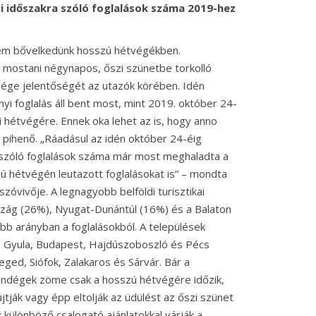
pi időszakra szóló foglalások száma 2019-hez
nem bővelkedünk hosszú hétvégékben.
 a mostani négynapos, őszi szünetbe torkolló
ége jelentőségét az utazók körében. Idén
yi foglalás áll bent most, mint 2019. október 24-
i hétvégére. Ennek oka lehet az is, hogy anno
pihenő. „Ráadásul az idén október 24-éig
szóló foglalások száma már most meghaladta a
 hétvégén leutazott foglalásokat is” – mondta
ószóvivője. A legnagyobb belföldi turisztikai
zág (26%), Nyugat-Dunántúl (16%) és a Balaton
b arányban a foglalásokból. A települések
, Gyula, Budapest, Hajdúszoboszló és Pécs
eged, Siófok, Zalakaros és Sárvár. Bár a
vendégek zöme csak a hosszú hétvégére időzik,
jtják vagy épp eltolják az üdülést az őszi szünet
k különböző csalogató ajánlatokkal várják a