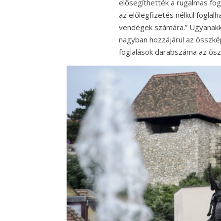
elősegíthették a rugalmas fogla
az előlegfizetés nélkül foglal
vendégek számára.” Ugyanakkor
nagyban hozzájárul az összkép
foglalások darabszáma az ősz