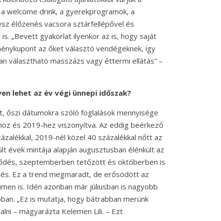
r a welcome drink, a gyerekprogramok, a
sz élőzenés vacsora sztárfellépővel és
s. „Bevett gyakorlat ilyenkor az is, hogy saját
énykupont az őket választó vendégeknek, így
san választható masszázs vagy éttermi ellátás” –
yen lehet az év végi ünnepi időszak?
t, őszi dátumokra szóló foglalások mennyisége
hoz és 2019-hez viszonyítva. Az eddig beérkező
zázalékkal, 2019-nél közel 40 százalékkal nőtt az
últ évek mintája alapján augusztusban élénkült az
klődés, szeptemberben tetőzött és októberben is
ítés. Ez a trend megmaradt, de erősödött az
umen is. Idén azonban már júliusban is nagyobb
bban. „Ez is mutatja, hogy bátrabban merünk
lalni – magyarázta Kelemen Lili. – Ezt