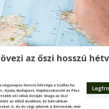
övezi az őszi hosszú hét
a négynapos hosszú hétvége a Szallas.hu
Legfri
ger, Gyula, Budapest, Hajdúszoboszló és Pécs
ttebb úti célok listáját. Maga az őszi
 mint az előző években, és bátrabban
okat is. Az év végi adatok is biztatóak, már