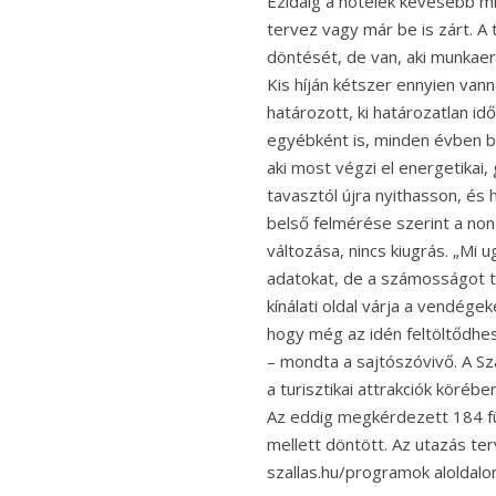
Ezidáig a hotelek kevesebb mi
tervez vagy már be is zárt. A 
döntését, de van, aki munkaer
Kis híján kétszer ennyien vann
határozott, ki határozatlan id
egyébként is, minden évben be
aki most végzi el energetikai,
tavasztól újra nyithasson, és
belső felmérése szerint a non
változása, nincs kiugrás. „Mi 
adatokat, de a számosságot te
kínálati oldal várja a vendég
hogy még az idén feltöltődhes
– mondta a sajtószóvivő. A Sz
a turisztikai attrakciók köréb
Az eddig megkérdezett 184 f
mellett döntött. Az utazás t
szallas.hu/programok aloldalon