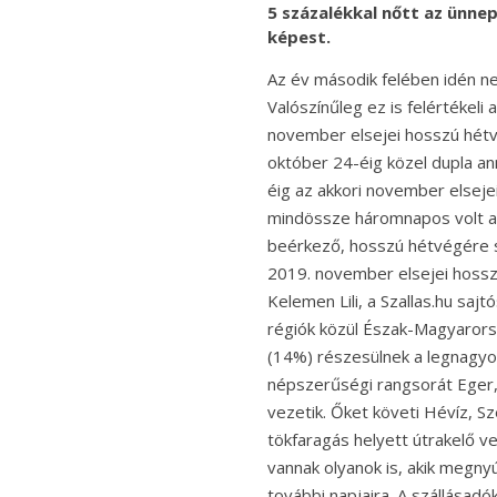
5 százalékkal nőtt az ünne
képest.
Az év második felében idén 
Valószínűleg ez is felértékeli
november elsejei hosszú hétv
október 24-éig közel dupla ann
éig az akkori november elseje
mindössze háromnapos volt a 
beérkező, hosszú hétvégére 
2019. november elsejei hosszú
Kelemen Lili, a Szallas.hu sajt
régiók közül Észak-Magyarors
(14%) részesülnek a legnagyob
népszerűségi rangsorát Eger
vezetik. Őket követi Hévíz, Sz
tökfaragás helyett útrakelő 
vannak olyanok is, akik megnyú
további napjaira. A szállásadó