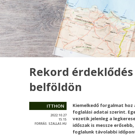
Rekord érdeklődés 
belföldön
Kiemelkedő forgalmat hoz 
ITTHON
foglalási adatai szerint. E
2022.10.27
vezetik jelenleg a legkerese
15:15
FORRÁS:
SZALLAS.HU
időszak is messze erősebb,
foglalunk távolabbi időpont