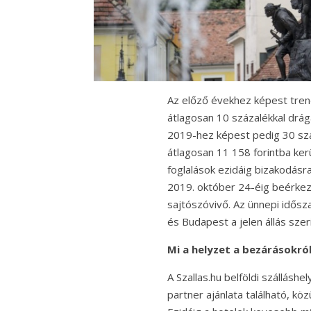
Az előző évekhez képest tren
átlagosan 10 százalékkal drág
2019-hez képest pedig 30 szá
átlagosan 11 158 forintba ker
foglalások ezidáig bizakodásra
2019. október 24-éig beérkez
sajtószóvivő. Az ünnepi idősz
és Budapest a jelen állás szeri
Mi a helyzet a bezárásokról
A Szallas.hu belföldi szállásh
partner ajánlata található, kö