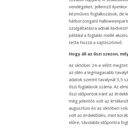
vendégeket. Jellemző ilyenko
kézműves foglalkozások, de le
hátborzongató halloweenparti i
szolgáltatásra adnak kedvezm
például a foglalás mellé akció
tette hozzá a sajtószóvivő.
Hogy áll az őszi szezon, mil
Az október 24-e előtt megtet
az idén a legmagasabb tavaly
adatok szerint tavalynál 3,5 s
őszi foglalások száma. Az elm
őszi időpontok iránt az érde
még jelentős volt az értékes
augusztusi és az októberi vol
volt az érdeklődés, mint korá
előre, távolabbi időpontra fog