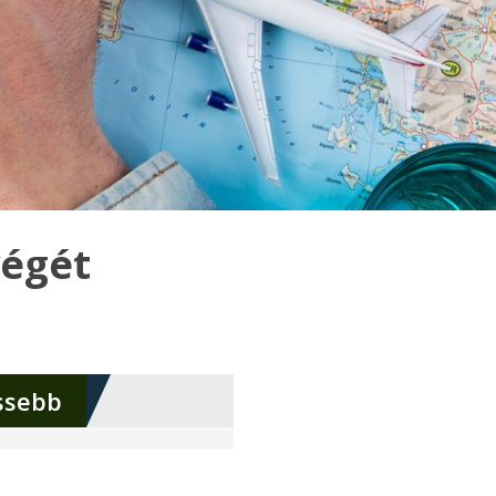
végét
ssebb